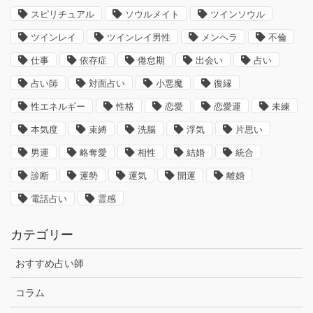
スピリチュアル
ソウルメイト
ツインソウル
ツインレイ
ツインレイ男性
メンヘラ
不倫
仕事
依存症
倦怠期
出会い
占い
占い師
対面占い
小悪魔
復縁
性エネルギー
性格
恋愛
恋愛運
未練
本気度
束縛
洗脳
浮気
片思い
男運
略奪愛
相性
結婚
統合
診断
運勢
運気
開運
離婚
電話占い
霊感
カテゴリー
おすすめ占い師
コラム