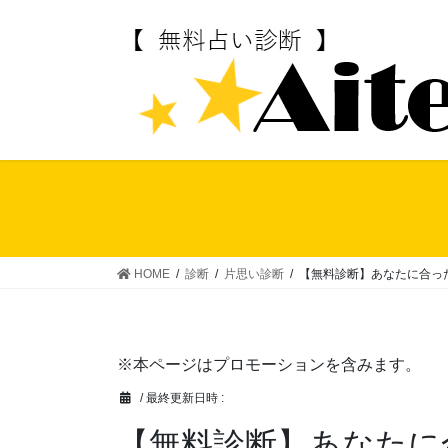
コ
ナ
ン
ビ
テ
ゲ
ン
ー
ツ
シ
へ
ョ
ス
ン
キ
に
ッ
移
プ
動
HOME
診断
片思い診断
【無料診断】あなたに合っ
※本ページはプロモーションを含みます。
/ 最終更新日時 :
【無料診断】あなたに