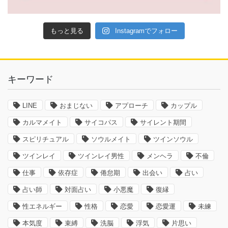
もっと見る
Instagramでフォロー
キーワード
LINE
おまじない
アプローチ
カップル
カルマメイト
サイコパス
サイレント期間
スピリチュアル
ソウルメイト
ツインソウル
ツインレイ
ツインレイ男性
メンヘラ
不倫
仕事
依存症
倦怠期
出会い
占い
占い師
対面占い
小悪魔
復縁
性エネルギー
性格
恋愛
恋愛運
未練
本気度
束縛
洗脳
浮気
片思い