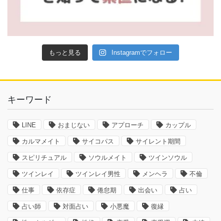
もっと見る
Instagramでフォロー
キーワード
LINE
おまじない
アプローチ
カップル
カルマメイト
サイコパス
サイレント期間
スピリチュアル
ソウルメイト
ツインソウル
ツインレイ
ツインレイ男性
メンヘラ
不倫
仕事
依存症
倦怠期
出会い
占い
占い師
対面占い
小悪魔
復縁