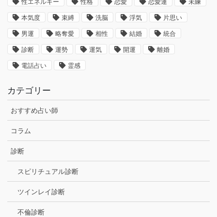
性エネルギー
性格
恋愛
恋愛運
未練
本気度
束縛
洗脳
浮気
片思い
男運
略奪愛
相性
結婚
統合
診断
運勢
運気
開運
離婚
電話占い
霊感
カテゴリー
おすすめ占い師
コラム
診断
スピリチュアル診断
ツインレイ診断
不倫診断