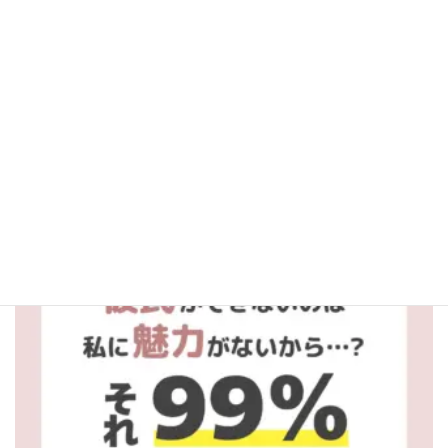
aitel_fortune