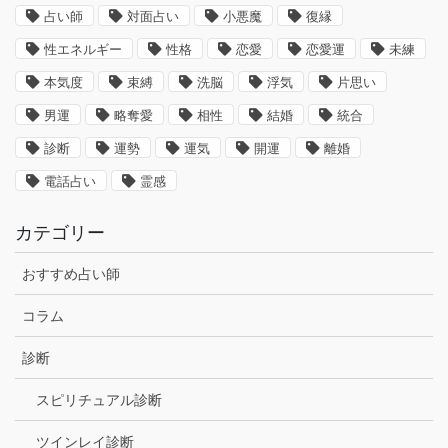
占い師
対面占い
小悪魔
復縁
性エネルギー
性格
恋愛
恋愛運
未練
本気度
束縛
洗脳
浮気
片思い
男運
略奪愛
相性
結婚
統合
診断
運勢
運気
開運
離婚
電話占い
霊感
カテゴリー
おすすめ占い師
コラム
診断
スピリチュアル診断
ツインレイ診断