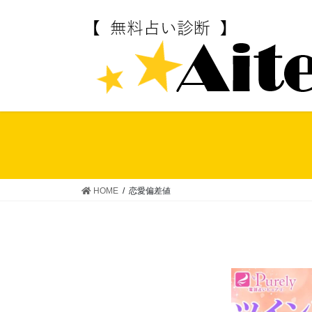
コ
ナ
ン
ビ
テ
ゲ
ン
ー
ツ
シ
へ
ョ
ス
ン
キ
に
ッ
移
プ
動
HOME
恋愛偏差値