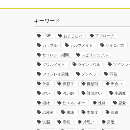
キーワード
LINE
おまじない
アプローチ
カップル
カルマメイト
サイコパス
サイレント期間
スピリチュアル
ソウルメイト
ツインソウル
ツインレ
ツインレイ男性
メンヘラ
不倫
仕事
依存症
倦怠期
出会い
占い
占い師
対面占い
小悪魔
復縁
性エネルギー
性格
恋愛
恋愛運
未練
本気度
束縛
洗脳
浮気
片思い
男運