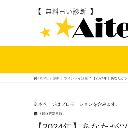
コ
ナ
ン
ビ
テ
ゲ
ン
ー
ツ
シ
へ
ョ
ス
ン
キ
に
ッ
移
プ
動
HOME
診断
ツインレイ診断
【2024年】あなたが
※本ページはプロモーションを含みます。
/ 最終更新日時 :
【2024年】あなた