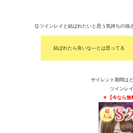
Q.ツインレイと結ばれたいと思う気持ちの強
結ばれたら良いな―とは思ってる
サイレント期間は
ツインレ
▼【今なら無