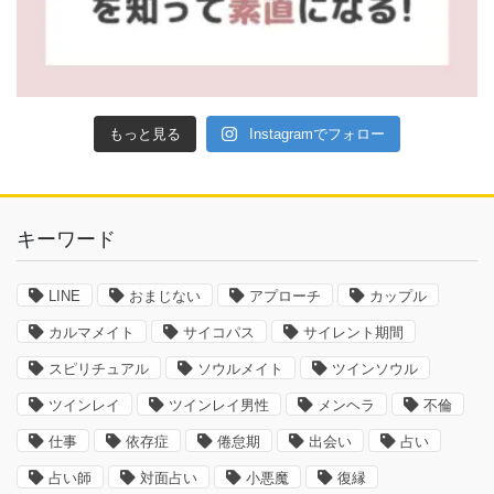
もっと見る
Instagramでフォロー
キーワード
LINE
おまじない
アプローチ
カップル
カルマメイト
サイコパス
サイレント期間
スピリチュアル
ソウルメイト
ツインソウル
ツインレイ
ツインレイ男性
メンヘラ
不倫
仕事
依存症
倦怠期
出会い
占い
占い師
対面占い
小悪魔
復縁