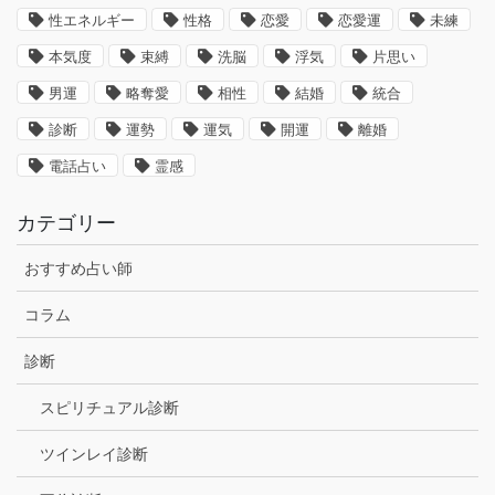
性エネルギー
性格
恋愛
恋愛運
未練
本気度
束縛
洗脳
浮気
片思い
男運
略奪愛
相性
結婚
統合
診断
運勢
運気
開運
離婚
電話占い
霊感
カテゴリー
おすすめ占い師
コラム
診断
スピリチュアル診断
ツインレイ診断