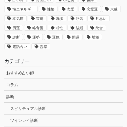
性エネルギー
性格
恋愛
恋愛運
未練
本気度
束縛
洗脳
浮気
片思い
男運
略奪愛
相性
結婚
統合
診断
運勢
運気
開運
離婚
電話占い
霊感
カテゴリー
おすすめ占い師
コラム
診断
スピリチュアル診断
ツインレイ診断