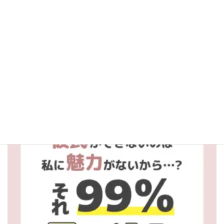
aitel_fortune