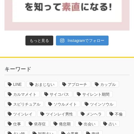
もっと見る
Instagramでフォロー
キーワード
LINE
おまじない
アプローチ
カップル
カルマメイト
サイコパス
サイレント期間
スピリチュアル
ソウルメイト
ツインソウル
ツインレイ
ツインレイ男性
メンヘラ
不倫
仕事
依存症
倦怠期
出会い
占い
占い師
対面占い
小悪魔
復縁