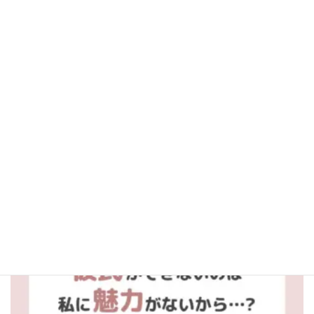
aitel_fortune