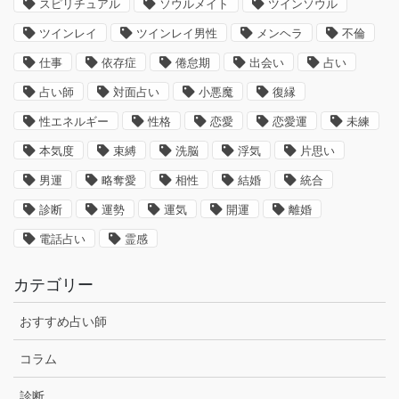
スピリチュアル
ソウルメイト
ツインソウル
ツインレイ
ツインレイ男性
メンヘラ
不倫
仕事
依存症
倦怠期
出会い
占い
占い師
対面占い
小悪魔
復縁
性エネルギー
性格
恋愛
恋愛運
未練
本気度
束縛
洗脳
浮気
片思い
男運
略奪愛
相性
結婚
統合
診断
運勢
運気
開運
離婚
電話占い
霊感
カテゴリー
おすすめ占い師
コラム
診断