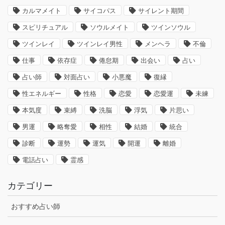
カルマメイト
サイコパス
サイレント期間
スピリチュアル
ソウルメイト
ツインソウル
ツインレイ
ツインレイ男性
メンヘラ
不倫
仕事
依存症
倦怠期
出会い
占い
占い師
対面占い
小悪魔
復縁
性エネルギー
性格
恋愛
恋愛運
未練
本気度
束縛
洗脳
浮気
片思い
男運
略奪愛
相性
結婚
統合
診断
運勢
運気
開運
離婚
電話占い
霊感
カテゴリー
おすすめ占い師