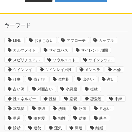
キーワード
LINE
おまじない
アプローチ
カップル
カルマメイト
サイコパス
サイレント期間
スピリチュアル
ソウルメイト
ツインソウル
ツインレイ
ツインレイ男性
メンヘラ
不倫
仕事
依存症
倦怠期
出会い
占い
占い師
対面占い
小悪魔
復縁
性エネルギー
性格
恋愛
恋愛運
未練
本気度
束縛
洗脳
浮気
片思い
男運
略奪愛
相性
結婚
統合
診断
運勢
運気
開運
離婚