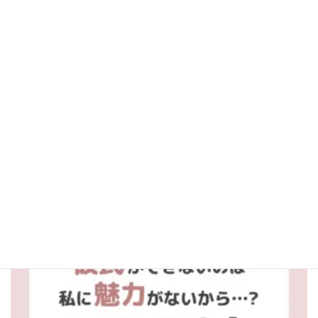
aitel_fortune