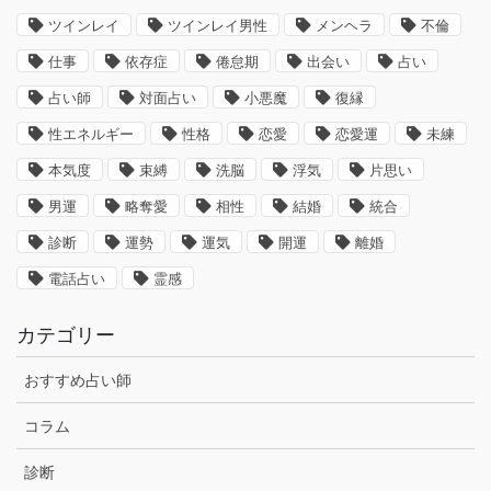
ツインレイ
ツインレイ男性
メンヘラ
不倫
仕事
依存症
倦怠期
出会い
占い
占い師
対面占い
小悪魔
復縁
性エネルギー
性格
恋愛
恋愛運
未練
本気度
束縛
洗脳
浮気
片思い
男運
略奪愛
相性
結婚
統合
診断
運勢
運気
開運
離婚
電話占い
霊感
カテゴリー
おすすめ占い師
コラム
診断