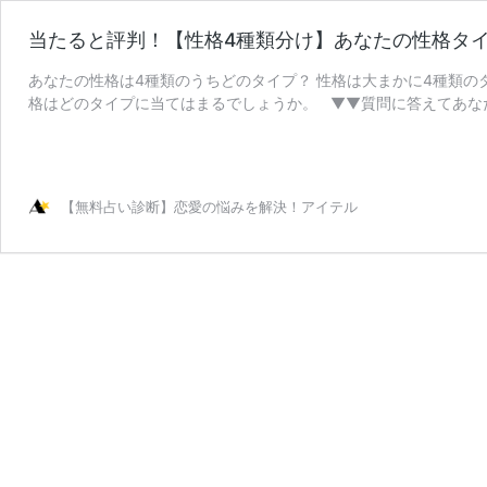
当たると評判！【性格4種類分け】あなたの性格タ
あなたの性格は4種類のうちどのタイプ？ 性格は大まかに4種類の
当
きを読む
た
る
と
【無料占い診断】恋愛の悩みを解決！アイテル
評
判！
【性
格
4
種
類
分
け】
あ
な
た